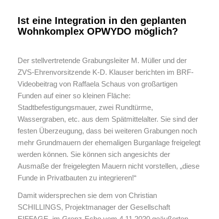
Ist eine Integration in den geplanten
Wohnkomplex OPWYDO möglich?
Der stellvertretende Grabungsleiter M. Müller und der
ZVS-Ehrenvorsitzende K-D. Klauser berichten im
BRF-
Videobeitrag von Raffaela Schau
s von großartigen
Funden auf einer so kleinen Fläche:
Stadtbefestigungsmauer, zwei Rundtürme,
Wassergraben, etc. aus dem Spätmittelalter. Sie sind der
festen Überzeugung, dass bei weiteren Grabungen noch
mehr Grundmauern der ehemaligen Burganlage freigelegt
werden können. Sie können sich angesichts der
Ausmaße der freigelegten Mauern nicht vorstellen, „diese
Funde in Privatbauten zu integrieren!“
Damit widersprechen sie dem von Christian
SCHILLINGS, Projektmanager der Gesellschaft
EIFFAGE, im Grenz-Echo vom 4.11.2020 geäußerten