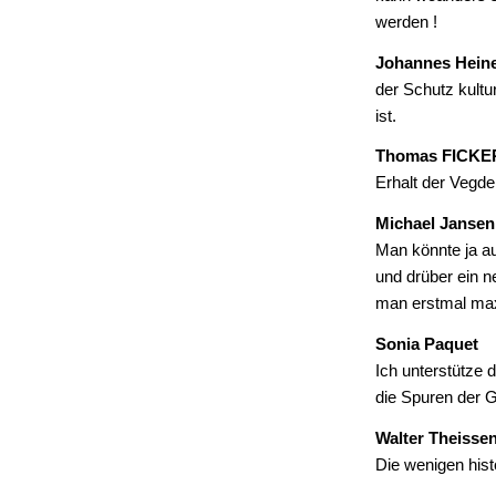
werden !
Johannes Hein
der Schutz kultu
ist.
Thomas FICKE
Erhalt der Vegde
Michael Jansen
Man könnte ja a
und drüber ein 
man erstmal max
Sonia Paquet
Ich unterstütze 
die Spuren der G
Walter Theisse
Die wenigen hist