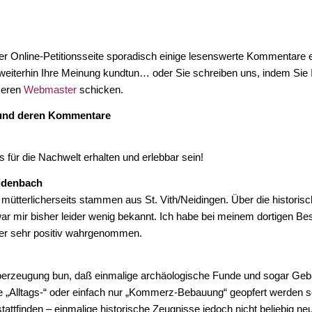
er Online-Petitionsseite sporadisch einige lesenswerte Kommentar
weiterhin Ihre Meinung kundtun… oder Sie schreiben uns, indem Sie 
seren
Webmaster
schicken.
 und deren Kommentare
für die Nachwelt erhalten und erlebbar sein!
idenbach
mütterlicherseits stammen aus St. Vith/Neidingen. Über die historis
r mir bisher leider wenig bekannt. Ich habe bei meinem dortigen Be
er sehr positiv wahrgenommen.
berzeugung bun, daß einmalige archäologische Funde und sogar Ge
ige „Alltags-“ oder einfach nur „Kommerz-Bebauung“ geopfert werden so
attfinden – einmalige historische Zeugnisse jedoch nicht beliebig neu 