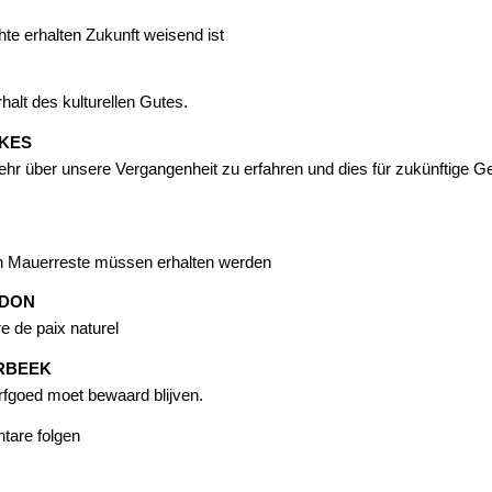
te erhalten Zukunft weisend ist
rhalt des kulturellen Gutes.
NKES
mehr über unsere Vergangenheit zu erfahren und dies für zukünftige G
n Mauerreste müssen erhalten werden
RDON
 de paix naturel
RBEEK
rfgoed moet bewaard blijven.
tare folgen