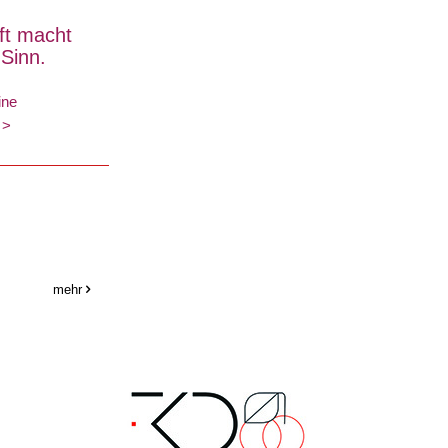
ift macht
 Sinn.
ine
 >
mehr